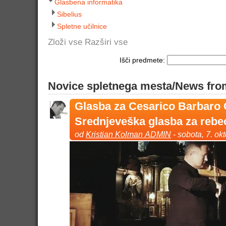
Glasbena informatika
Sibelius
Spletne učilnice
Zloži vse
Razširi vse
Išči predmete:
Novice spletnega mesta/News fro
Glasba za Cesarico Barbaro 
Srednjeveška glasba za rebec
od
Kristian Kolman ADMIN
- sobota, 7. ok