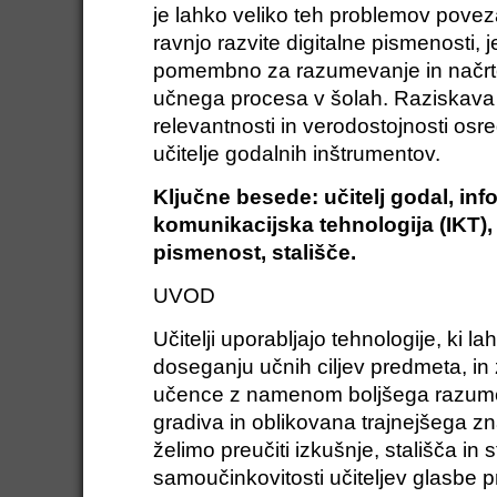
je lahko veliko teh problemov poveza
ravnjo razvite digitalne pismenosti, 
pomembno za razumevanje in načr
učnega procesa v šolah. Raziskava 
relevantnosti in verodostojnosti osr
učitelje godalnih inštrumentov.
Ključne besede: učitelj godal, inf
komunikacijska tehnologija (IKT), 
pismenost, stališče.
UVOD
Učitelji uporabljajo tehnologije, ki l
doseganju učnih ciljev predmeta, in 
učence z namenom boljšega razum
gradiva in oblikovana trajnejšega z
želimo preučiti izkušnje, stališča in 
samoučinkovitosti učiteljev glasbe p