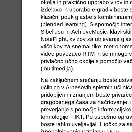
okolja in praktično uporabo virov in 
izdelavo in uporabo e-gradiv boste 
klasični pouk glasbe s kombiniranim
(blended learning). S spomočjo inter
Sibeliusu in AchieveMusic, klavirsk
NoteFlight, kvizov za utrjevanje glas
vtičnikov za snemalnike, metronome
video povezavo RTM in še mnogo več
privlačno učno okolje s pomočjo ve
(multimedija).
Na zaključnem srečanju boste ustvari
učilnico v Arnesovih spletnih učil
pridobljenim znanjem boste privarčev
dragocenega časa za načrtovanje, i
preverjanje s pomočjo informacijsk
tehnologije – IKT. Po uspešno opra
boste lahko uveljavljali 1 točko za s
izpopolnjevanje v trajanju 16 ur.