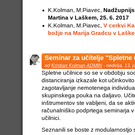
K.Kolman, M.Piavec,
Nadžupnijs
Martina v Laškem,
25. 6. 2017
K.Kolman, M.Piavec,
V cerkvi K
božje na Marija Gradcu
v Lašk
Seminar za učitelje ''Spletne u
od
Kristian Kolman ADMIN
- nedelja, 13. j
Spletne učilnice so se v obdobju so
distanciranja izkazale kot učinkovit
zagotavljanje nemotenega individua
skupinskega pouka na daljavo. Učite
inštrumentov ste vabljeni, da se akt
računalniško podprtega seminarja v ž
učilnici.
Seznanili se boste z modularnostjo