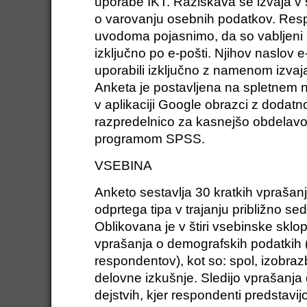
uporabe IKT. Raziskava se izvaja v
o varovanju osebnih podatkov. Re
uvodoma pojasnimo, da so vabljeni 
izključno po e-pošti. Njihov naslov
uporabili izključno z namenom izvaja
Anketa je postavljena na spletnem n
v aplikaciji Google obrazci z dodatn
razpredelnico za kasnejšo obdelavo 
programom SPSS.
VSEBINA
Anketo sestavlja 30 kratkih vprašanj
odprtega tipa v trajanju približno s
Oblikovana je v štiri vsebinske sklo
vprašanja o demografskih podatkih 
respondentov), kot so: spol, izobraz
delovne izkušnje. Sledijo vprašanja
dejstvih, kjer respondenti predstavij