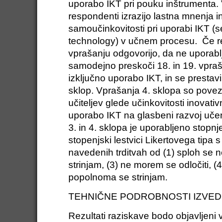
uporabo IKT pri pouku inštrumenta. 
respondenti izrazijo lastna mnenja i
samoučinkovitosti pri uporabi IKT (se
technology) v učnem procesu. Če r
vprašanju odgovorijo, da ne uporablj
samodejno preskoči 18. in 19. vpraš
izključno uporabo IKT, in se prestavi
sklop. Vprašanja 4. sklopa so povez
učiteljev glede učinkovitosti inovativ
uporabo IKT na glasbeni razvoj uč
3. in 4. sklopa je uporabljeno stopnj
stopenjski lestvici Likertovega tipa s
navedenih trditvah od (1) sploh se ne
strinjam, (3) ne morem se odločiti, (4
popolnoma se strinjam.
TEHNIČNE PODROBNOSTI IZVE
Rezultati raziskave bodo objavljeni