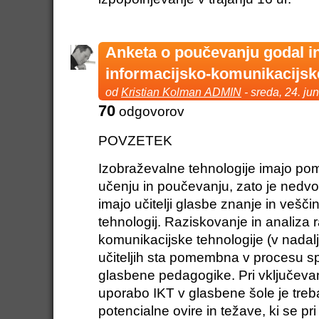
Anketa o poučevanju godal in
informacijsko-komunikacijsk
od
Kristian Kolman ADMIN
- sreda, 24. ju
70
odgovorov
POVZETEK
Izobraževalne tehnologije imajo po
učenju in poučevanju, zato je nedv
imajo učitelji glasbe znanje in vešč
tehnologij. Raziskovanje in analiza 
komunikacijske tehnologije (v nadalj
učiteljih sta pomembna v procesu s
glasbene pedagogike. Pri vključevan
uporabo IKT v glasbene šole je treba
potencialne ovire in težave, ki se pri