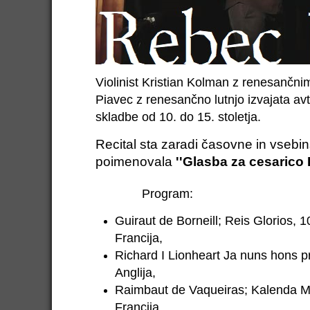
Violinist Kristian Kolman z renesančn
Piavec z renesančno lutnjo izvajata av
skladbe
od 10. do 15. stoletja.
Recital sta zaradi časovne in vsebi
poimenovala
''Glasba za cesarico 
Program:
Guiraut de Borneill; Reis Glorios, 10
Francija,
Richard I Lionheart Ja nuns hons pri
Anglija,
Raimbaut de Vaqueiras; Kalenda Ma
Francija,