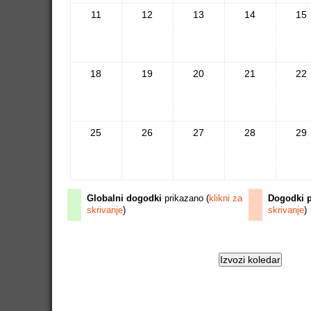
11
12
13
14
15
18
19
20
21
22
25
26
27
28
29
Globalni dogodki
prikazano (
klikni za
Dogodki 
skrivanje
)
skrivanje
)